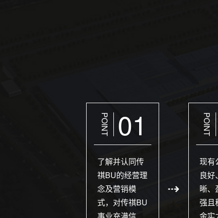
01
POINT
POINT
了解并认同传
现有
祺BU的经营理
良好
念及营销模
晰、
式，对传祺BU
强且
事业充满信
金实