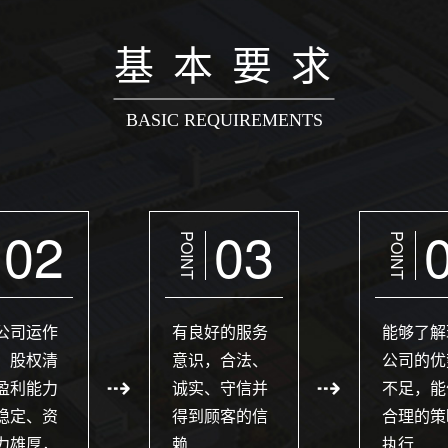
基 本 要 求
BASIC REQUIREMENTS
02
03
POINT
POINT
公司运作
有良好的服务
能够了解
、股权清
意识，合法、
公司的优
盈利能力
诚实、守信并
不足，能
稳定、资
得到顾客的信
合理的策
力雄厚，
赖
执行