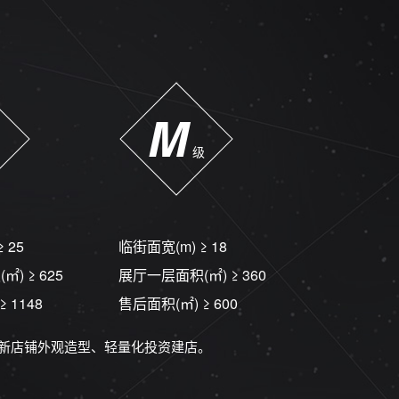
M
级
≥ 25
临街面宽(m)
≥ 18
(㎡)
≥ 625
展厅一层面积(㎡)
≥ 360
≥ 1148
售后面积(㎡)
≥ 600
焕新店铺外观造型、轻量化投资建店。