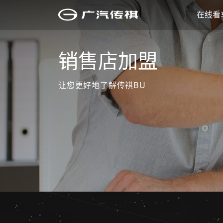
在线看
在线看车
销售店加盟
经销商查询
祺享家
让您更好地了解传祺BU
传祺服务
走进传祺