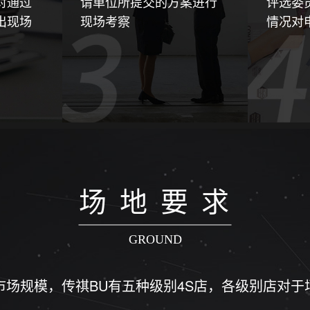
对通过
请单位所提交的方案进行
评选委
出现场
现场考察
情况对
场 地 要 求
GROUND
市场规模，传祺BU有五种级别4S店，各级别店对于