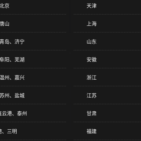
北京
天津
唐山
上海
青岛、济宁
山东
阜阳、芜湖
安徽
温州、嘉兴
浙江
苏州、盐城
江苏
连云港、泰州
甘肃
德、三明
福建