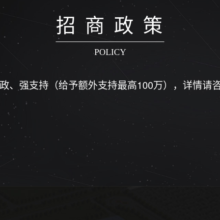
招 商 政 策
POLICY
商政、强支持（给予额外支持最高100万），详情请咨询0