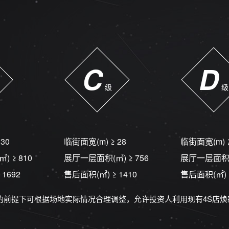
C
D
级
级
 30
临街面宽(m)
≥ 28
临街面宽(m)
㎡)
≥ 810
展厅一层面积(㎡)
≥ 756
展厅一层面积
 1692
售后面积(㎡)
≥ 1410
售后面积(㎡)
求的前提下可根据场地实际情况合理调整，允许投资人利用现有4S店