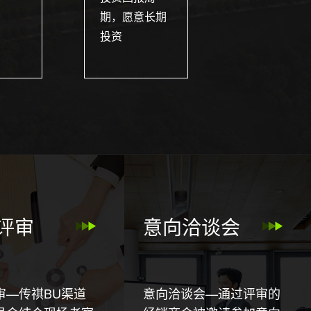
期，愿意长期
投资
评审
意向洽谈会
审—传祺BU渠道
意向洽谈会—通过评审的