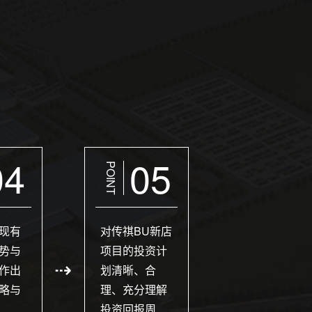
04
05
POINT
现有
对传祺BU新店
势与
项目的投资计
作出
划清晰、合
略与
理、充分理解
投资回报周