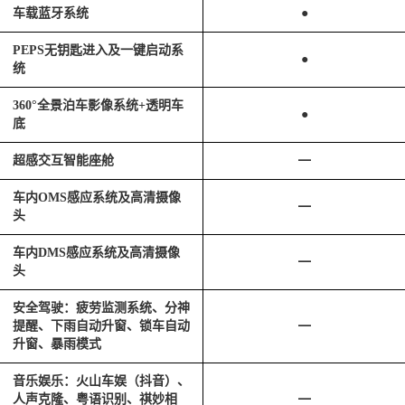
车载蓝牙系统
●
PEPS无钥匙进入及一键启动系
●
统
360°全景泊车影像系统+透明车
●
底
超感交互智能座舱
━
车内OMS感应系统及高清摄像
━
头
车内DMS感应系统及高清摄像
━
头
安全驾驶：疲劳监测系统、分神
提醒、下雨自动升窗、锁车自动
━
升窗、暴雨模式
音乐娱乐：火山车娱（抖音）、
人声克隆、粤语识别、祺妙相
━