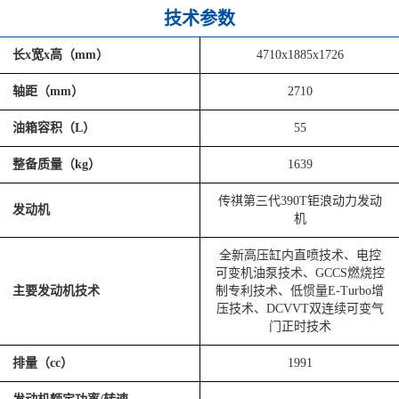
技术参数
长x宽x高（mm）
4710x1885x1726
轴距（mm）
2710
油箱容积（L）
55
整备质量（kg）
1639
传祺第三代390T钜浪动力发动
发动机
机
全新高压缸内直喷技术、电控
可变机油泵技术、GCCS燃烧控
主要发动机技术
制专利技术、低惯量E-Turbo增
压技术、DCVVT双连续可变气
门正时技术
排量（cc）
1991