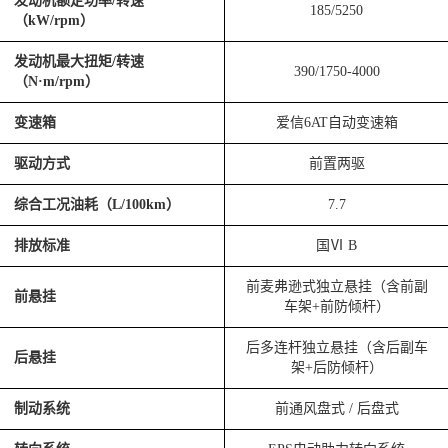
发动机额定功率/转速
185/5250
（kW/rpm）
发动机最大扭矩/转速
390/1750-4000
（N·m/rpm）
变速箱
爱信6AT自动变速箱
驱动方式
前置两驱
综合工况油耗（L/100km）
7.7
排放标准
国Ⅵ B
前麦弗逊式独立悬挂（含前副
前悬挂
车架+前防倾杆）
后多连杆独立悬挂（含后副车
后悬挂
架+后防倾杆）
制动系统
前通风盘式 / 后盘式