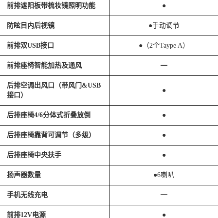
前排遮阳板带梳妆镜照明功能
●
防眩目内后视镜
●手动调节
前排双USB接口
●（2个Taype A）
前排座椅智能加热及通风
━
后排空调出风口（带风门&USB
●
接口）
后排座椅4/6分体式折叠放倒
●
后排座椅靠背可调节（多级）
●
后排座椅中央扶手
●
扬声器数量
●6喇叭
手机无线充电
━
前排12V电源
●