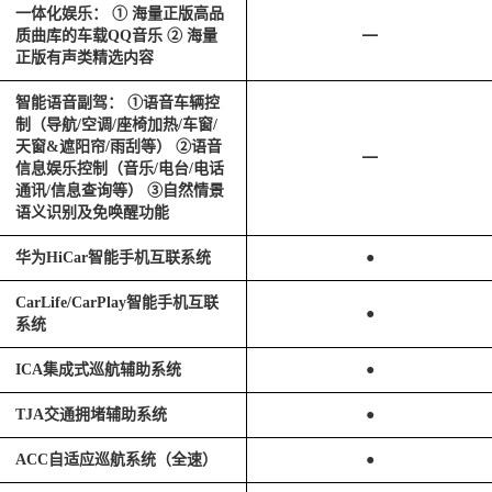
一体化娱乐： ① 海量正版高品
质曲库的车载QQ音乐 ② 海量
━
正版有声类精选内容
智能语音副驾： ①语音车辆控
制（导航/空调/座椅加热/车窗/
天窗&遮阳帘/雨刮等） ②语音
━
信息娱乐控制（音乐/电台/电话
通讯/信息查询等） ③自然情景
语义识别及免唤醒功能
华为HiCar智能手机互联系统
●
CarLife/CarPlay智能手机互联
●
系统
ICA集成式巡航辅助系统
●
TJA交通拥堵辅助系统
●
ACC自适应巡航系统（全速）
●