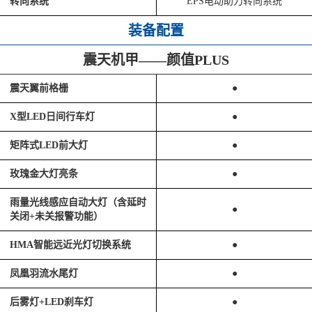
转向系统
EPS电动助力转向系统
装备配置
震天机甲——颜值PLUS
震天翼前格栅
●
X型LED日间行车灯
●
矩阵式LED前大灯
●
玫瑰金大灯亮条
●
雨量光线感应自动大灯（含延时
●
关闭+未关报警功能）
HMA智能远近光灯切换系统
●
凤凰羽流水尾灯
●
后雾灯+LED刹车灯
●