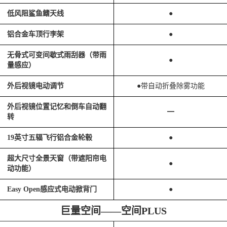
低风阻鲨鱼鳍天线
●
铝合金车顶行李架
●
无骨式可变间歇式雨刮器（带雨
●
量感应）
外后视镜电动调节
●带自动折叠除雾功能
外后视镜位置记忆和倒车自动翻
━
转
19英寸五辐飞行铝合金轮毂
●
超大尺寸全景天窗（带遮阳帘电
●
动功能）
Easy Open感应式电动掀背门
●
巨量空间——空间PLUS