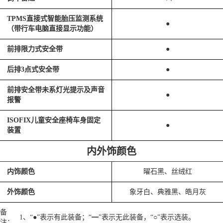
TPMS直接式智能胎压监测系统
●
（带行车电脑直接显示功能）
前排限力式安全带
●
后排3点式安全带
●
前排安全带未系灯光提示及声音
●
报警
ISOFIX儿童安全座椅车身固定
●
装置
内外饰颜色
内饰颜色
曜石黑、丝绒红
外饰颜色
象牙白、典雅黑、皓月灰
备
1、“●”表示有此装备；“━”表示无此装备，“○”表示选装。
注：