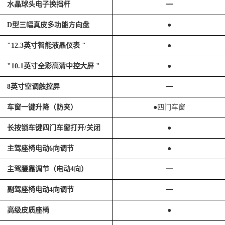
水晶球头电子换挡杆
━
D型三幅真皮多功能方向盘
●
"12.3英寸智能液晶仪表 "
●
"10.1英寸全彩高清中控大屏 "
●
8英寸空调触控屏
━
车窗一键升降（防夹）
●四门车窗
长按锁车键四门车窗打开/关闭
●
主驾座椅电动6向调节
●
主驾腰靠调节（电动4向）
━
副驾座椅电动4向调节
━
高级皮质座椅
●