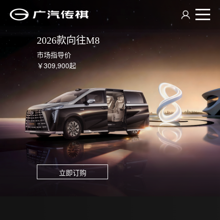
2026款向往M8
在线看车
市场指导价
经销商查询
￥309,900起
祺享家
传祺服务
走进传祺
立即订购